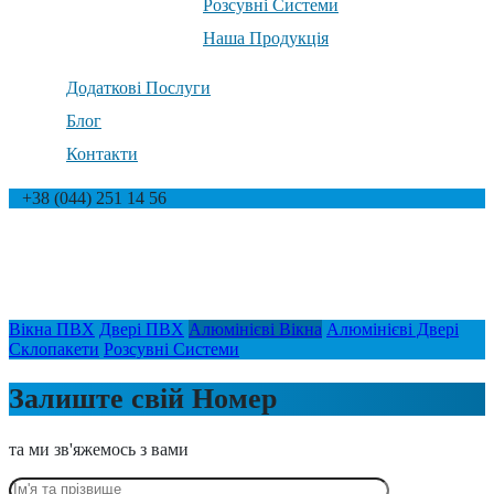
Розсувні Системи
Наша Продукція
Додаткові Послуги
Блог
Контакти
+38 (044) 251 14 56
Алюмінієві Вікна
Головна
Алюмінієві Вікна
Вікна ПВХ
Двері ПВХ
Алюмінієві Вікна
Алюмінієві Двері
Склопакети
Розсувні Системи
Залиште свій Номер
та ми зв'яжемось з вами