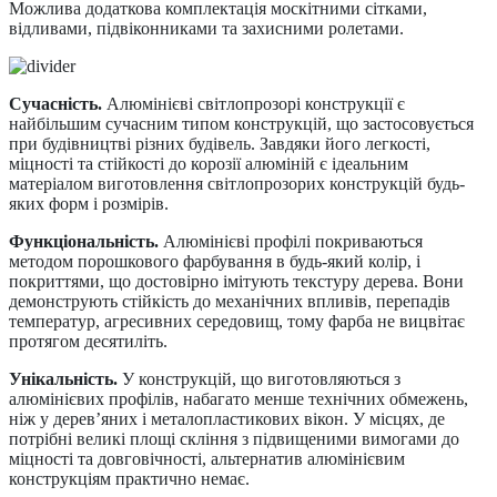
Можлива додаткова комплектація москітними сітками,
відливами, підвіконниками та захисними ролетами.
Сучасність.
Алюмінієві світлопрозорі конструкції є
найбільшим сучасним типом конструкцій, що застосовується
при будівництві різних будівель. Завдяки його легкості,
міцності та стійкості до корозії алюміній є ідеальним
матеріалом виготовлення світлопрозорих конструкцій будь-
яких форм і розмірів.
Функціональність.
Алюмінієві профілі покриваються
методом порошкового фарбування в будь-який колір, і
покриттями, що достовірно імітують текстуру дерева. Вони
демонструють стійкість до механічних впливів, перепадів
температур, агресивних середовищ, тому фарба не вицвітає
протягом десятиліть.
Унікальність.
У конструкцій, що виготовляються з
алюмінієвих профілів, набагато менше технічних обмежень,
ніж у дерев’яних і металопластикових вікон. У місцях, де
потрібні великі площі скління з підвищеними вимогами до
міцності та довговічності, альтернатив алюмінієвим
конструкціям практично немає.