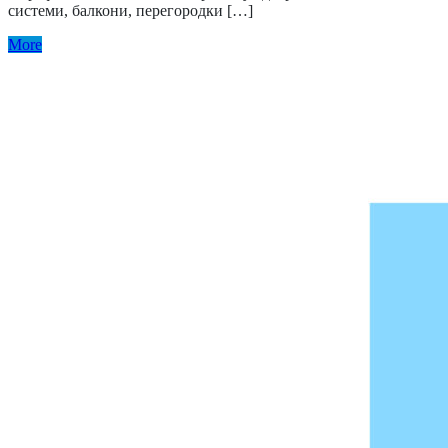
системи, балкони, перегородки […]
More